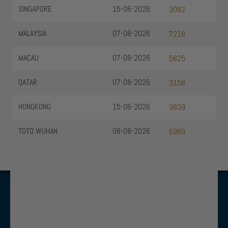
SINGAPORE
15-06-2026
3082
MALAYSIA
07-08-2026
7218
MACAU
07-08-2026
5825
QATAR
07-08-2026
3158
HONGKONG
15-06-2026
3839
TOTO WUHAN
08-08-2026
6989