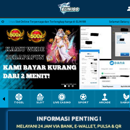
, Situs Slot Online Terpercaya dan Terlengkap hanya di ELIN188
Selamat Datang di EL
TOGEL
SLOT
LIVE CASINO
SPORT
ARCADE
SABU
INFORMASI PENTING !
MELAYANI 24 JAM VIA BANK, E-WALLET, PULSA & QR