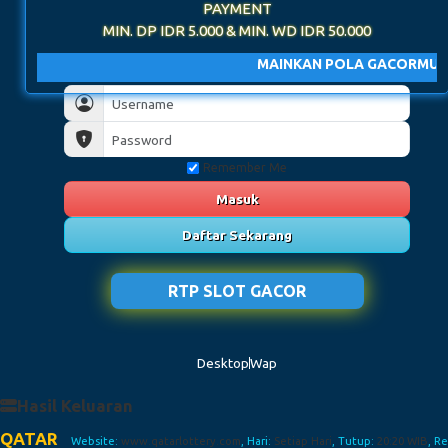
PAYMENT
MIN. DP IDR 5.000 & MIN. WD IDR 50.000
MAINKAN POLA GACORMU SEKA
Remember Me
Masuk
Daftar Sekarang
RTP SLOT GACOR
Desktop
Wap
Hasil Keluaran
QATAR
Website:
www.qatarlottery.com
, Hari:
Setiap Hari
, Tutup:
20:20 WIB
, Re