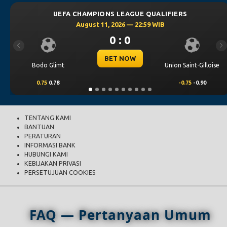
UEFA CHAMPIONS LEAGUE QUALIFIERS
August 11, 2026 — 22:59 WIB
0 : 0
Previous
Ne
BET NOW
o Glimt
Union Saint-Gilloise
Kairat Al
75
0.78
-0.75
-0.90
0.00
TENTANG KAMI
BANTUAN
PERATURAN
INFORMASI BANK
HUBUNGI KAMI
KEBIJAKAN PRIVASI
PERSETUJUAN COOKIES
FAQ — Pertanyaan Umum