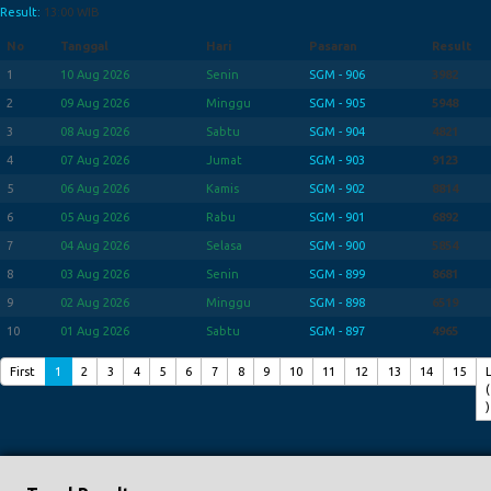
Result:
13:00 WIB
No
Tanggal
Hari
Pasaran
Result
1
10 Aug 2026
Senin
SGM - 906
3982
2
09 Aug 2026
Minggu
SGM - 905
5948
3
08 Aug 2026
Sabtu
SGM - 904
4821
4
07 Aug 2026
Jumat
SGM - 903
9123
5
06 Aug 2026
Kamis
SGM - 902
8814
6
05 Aug 2026
Rabu
SGM - 901
6892
7
04 Aug 2026
Selasa
SGM - 900
5854
8
03 Aug 2026
Senin
SGM - 899
8681
9
02 Aug 2026
Minggu
SGM - 898
6519
10
01 Aug 2026
Sabtu
SGM - 897
4965
First
1
2
3
4
5
6
7
8
9
10
11
12
13
14
15
(
)