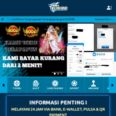
 Situs Slot Online Terpercaya dan Terlengkap hanya di ELIN188
Selamat Datang di ELIN
TOGEL
SLOT
LIVE CASINO
SPORT
ARCADE
SABU
INFORMASI PENTING !
MELAYANI 24 JAM VIA BANK, E-WALLET, PULSA & QR
PAYMENT