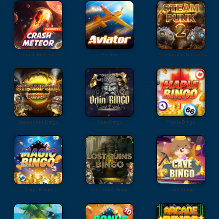
Crash Meteor
Aviator
Steampunk Bingo 2
Steampunk Bingo
Odin Bingo
Maple Bingo
Magic Bingo
Lost Ruins Bingo
Cave Bingo