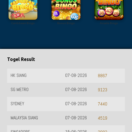
Caribbean Bingo
Bonus Bingo
Arcade Bingo
Togel Result
HK SIANG
07-08-2026
8867
SG METRO
07-08-2026
9123
SYDNEY
07-08-2026
7440
MALAYSIA SIANG
07-08-2026
4519