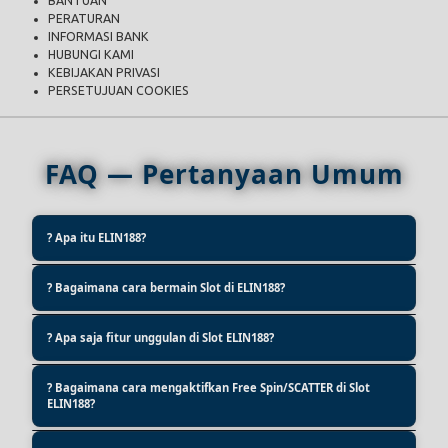
BANTUAN
PERATURAN
INFORMASI BANK
HUBUNGI KAMI
KEBIJAKAN PRIVASI
PERSETUJUAN COOKIES
FAQ — Pertanyaan Umum
? Apa itu ELIN188?
ELIN188 merupakan website untuk bermain slot Sweet Bonanza
permainan terpopuler di provider PragmaticPlay, tersedia juga
? Bagaimana cara bermain Slot di ELIN188?
beberapa provider lain seperti PGSOFT, JILI, HABANERO,
Spadegaming, dan lainnya.
Dengan memilih nominal spin terlebih dahulu, lalu klik tombol spin
dan juga jumlah spin yang diinginkan maka permainan sudah
? Apa saja fitur unggulan di Slot ELIN188?
dimulai. Nilai kemenangan ditentukan atau dihitung tergantung
kombinasi pecahan simbol atau garis pembayaran yang keluar
Fitur yang utama dalam slot ELIN188 tentunya adalah multiplier
dilayar setelah spin dilakukan (umumnya baris kiri ke baris kanan).
(pengali kemenangan) yang akan bertambah ketika momen
? Bagaimana cara mengaktifkan Free Spin/SCATTER di Slot
Tidak hanya itu ada fitur tumble/ pengganti simbol yang telah
kemenangan beruntun muncul, juga terdapat simbol WILD yang
ELIN188?
pecah setelah kemenangan yang memungkinkan pemain
bisa menggantikan sebuah simbol tertentu untuk memastikan pola
mendapatkan kemenangan tidak hanya satu kali tetapi berkali-kali
garis kemenangan muncul secara terus-menerus, kemudian ada
Umumnya SCATTER/Free Spin akan muncul ketika pemain