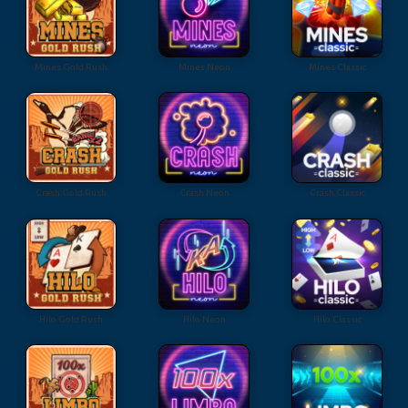
Mines Gold Rush
Mines Neon
Mines Classic
Crash Gold Rush
Crash Neon
Crash Classic
Hilo Gold Rush
Hilo Neon
Hilo Classic