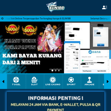
ot Online Terpercaya dan Terlengkap hanya di ELIN188
Selamat Datang di ELIN188, Situ
TOGEL
SLOT
LIVE CASINO
SPORT
ARCADE
SABU
INFORMASI PENTING !
MELAYANI 24 JAM VIA BANK, E-WALLET, PULSA & QR
PAYMENT