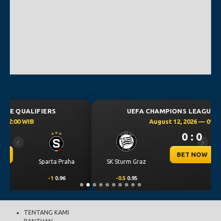
UEFA CHAMPIONS LEAGUE QUALIFIERS
August 12, 2026 — 01:30 WIB
0 : 0
Previous
Next
BET NOW
SK Sturm Graz
Fenerbahce
-0.5
0.95
0.5
0.87
TENTANG KAMI