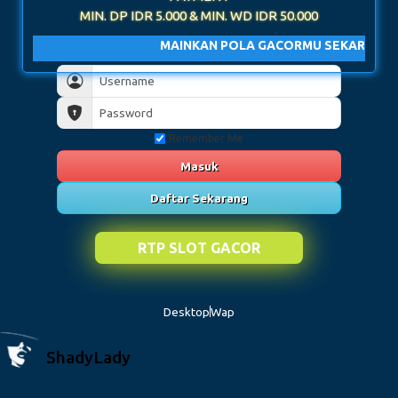
MIN. DP IDR 5.000 & MIN. WD IDR 50.000
MAINKAN POLA GACORMU SEKARANG BERS
Remember Me
Masuk
Daftar Sekarang
RTP SLOT GACOR
Desktop
Wap
ShadyLady