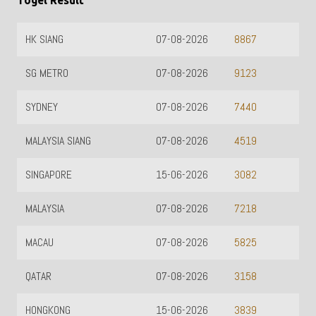
Togel Result
HK SIANG
07-08-2026
8867
SG METRO
07-08-2026
9123
SYDNEY
07-08-2026
7440
MALAYSIA SIANG
07-08-2026
4519
SINGAPORE
15-06-2026
3082
MALAYSIA
07-08-2026
7218
MACAU
07-08-2026
5825
QATAR
07-08-2026
3158
HONGKONG
15-06-2026
3839