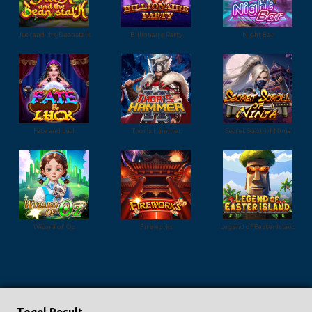
Jack and the Beanstalk
Billionaire Party
Night Bar
Fate and Luck
Thor's Hammer
Secret Scroll of Ninja
Wizard of Oz
Fireworks
Legend of Easter Island