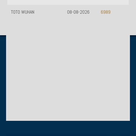
TOTO WUHAN
08-08-2026
6989