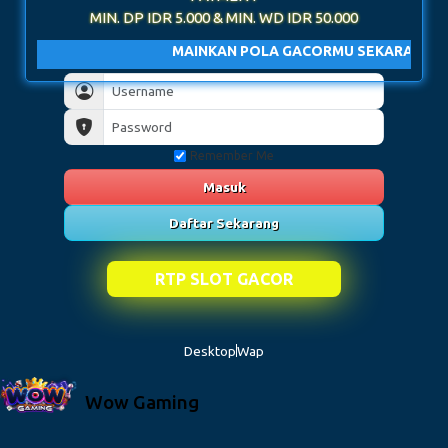
MIN. DP IDR 5.000 & MIN. WD IDR 50.000
MAINKAN POLA GACORMU SEKARANG BERSAM
Remember Me
Masuk
Daftar Sekarang
RTP SLOT GACOR
Desktop
Wap
Wow Gaming