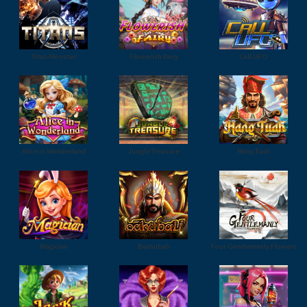
Titan Monster
Flowerish Fairy
Call UFO
Alice in Wonderland
Jungle Treasure
Hang Tuah
Magician
Baahubali
Four Gentlemanly Flowers