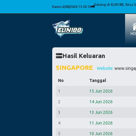
Selamat Datang di ELIN188, Situs Slot
Kamis 6/08/2026 15:50:11
HO
Hasil Keluaran
SINGAPORE
Website:
www.singa
No
Tanggal
1
15 Jun 2026
2
14 Jun 2026
3
13 Jun 2026
4
11 Jun 2026
5
10 Jun 2026