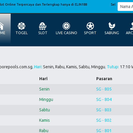
 Online Terpercaya dan Terlengkap hanya di ELIN188
Selamat Datang di
ME
TOGEL
SLOT
LIVE CASINO
SPORT
SABUNG
ARC
porepools.com.sg
, Hari:
Senin, Rabu, Kamis, Sabtu, Minggu
, Tutup:
17:10 
Hari
Pasaran
Senin
SG - 805
Minggu
SG - 804
Sabtu
SG - 803
Kamis
SG - 802
Rabu
SG - 801