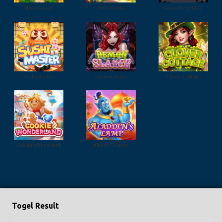
Slime Quest
Fruit Fiesta
Neon Party 1000
Sushi Master
Demon Slayer
Clover Cottage
Cookie Wonderland
Aladdin's Lamp
Togel Result