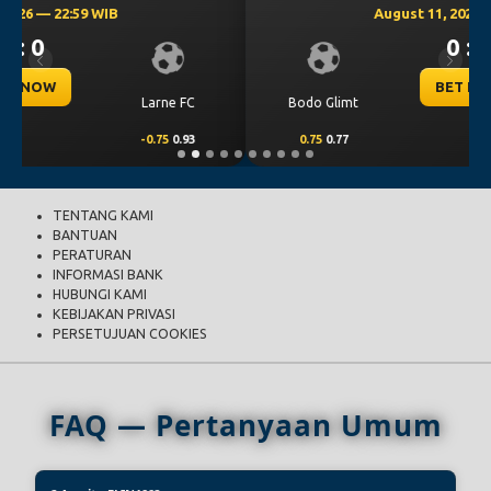
August 11, 2026 — 22:59 WIB
0 : 0
Previous
Next
BET NOW
Bodo Glimt
Union Saint-Gilloise
0.75
0.77
-0.75
-0.95
TENTANG KAMI
BANTUAN
PERATURAN
INFORMASI BANK
HUBUNGI KAMI
KEBIJAKAN PRIVASI
PERSETUJUAN COOKIES
FAQ — Pertanyaan Umum