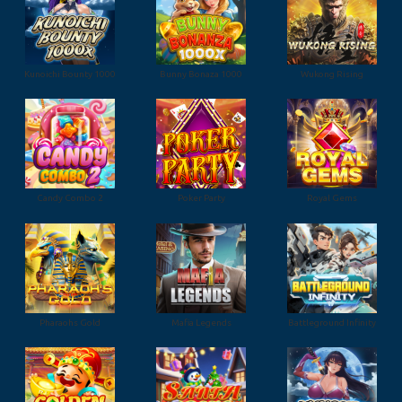
Kunoichi Bounty 1000
Bunny Bonaza 1000
Wukong Rising
Candy Combo 2
Poker Party
Royal Gems
Pharaohs Gold
Mafia Legends
Battleground Infinity