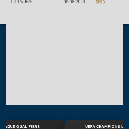
TOTO WUHAN
09-08-2026
5860
UEFA CHAMPIONS LEAGUE QUALIFIERS