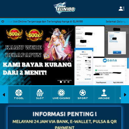
us Slot Online Terpercaya dan Terlengkap hanya di ELIN188
Selamat Datang di ELIN188
TOGEL
SLOT
LIVE CASINO
SPORT
ARCADE
SABU
INFORMASI PENTING !
MELAYANI 24 JAM VIA BANK, E-WALLET, PULSA & QR
PAYMENT