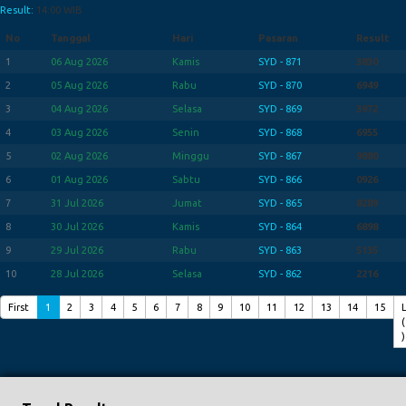
Result:
14:00 WIB
No
Tanggal
Hari
Pasaran
Result
1
06 Aug 2026
Kamis
SYD - 871
3830
2
05 Aug 2026
Rabu
SYD - 870
6949
3
04 Aug 2026
Selasa
SYD - 869
3972
4
03 Aug 2026
Senin
SYD - 868
6955
5
02 Aug 2026
Minggu
SYD - 867
9880
6
01 Aug 2026
Sabtu
SYD - 866
0926
7
31 Jul 2026
Jumat
SYD - 865
8289
8
30 Jul 2026
Kamis
SYD - 864
6898
9
29 Jul 2026
Rabu
SYD - 863
5135
10
28 Jul 2026
Selasa
SYD - 862
2216
First
1
2
3
4
5
6
7
8
9
10
11
12
13
14
15
(
)