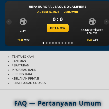
UEFA EUROPA LEAGUE QUALIFIERS
U
August 6, 2026 — 22:00 WIB
0 : 0
Previous
Ne
BET NOW
CS Universitatea
Maccabi Tel Aviv
Craiova
0
0.25
0.94
0.25
0.65
TENTANG KAMI
BANTUAN
PERATURAN
INFORMASI BANK
HUBUNGI KAMI
KEBIJAKAN PRIVASI
PERSETUJUAN COOKIES
FAQ — Pertanyaan Umum