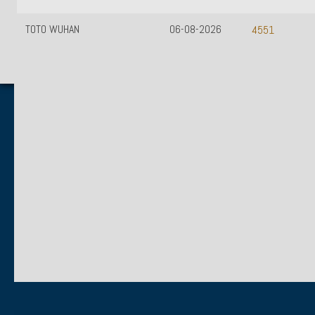
TOTO WUHAN
06-08-2026
4551