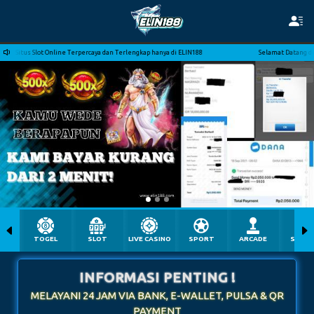
Situs Slot Online Terpercaya dan Terlengkap hanya di ELIN188
Selamat Datang di ELIN
TOGEL
SLOT
LIVE CASINO
SPORT
ARCADE
SABU
INFORMASI PENTING !
MELAYANI 24 JAM VIA BANK, E-WALLET, PULSA & QR
PAYMENT