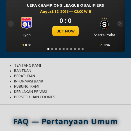
MPIONS LEAGUE QUALIFIERS
UEFA CHAMPION
st 12, 2026 — 02:00 WIB
August 12,
0 : 0
Previous
Next
BET NOW
B
Sparta Praha
SK Sturm Graz
-1
0.96
-0.5
0.95
TENTANG KAMI
BANTUAN
PERATURAN
INFORMASI BANK
HUBUNGI KAMI
KEBIJAKAN PRIVASI
PERSETUJUAN COOKIES
FAQ — Pertanyaan Umum