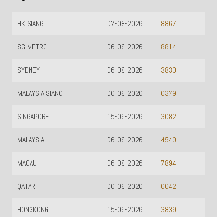
HK SIANG
07-08-2026
8867
SG METRO
06-08-2026
8814
SYDNEY
06-08-2026
3830
MALAYSIA SIANG
06-08-2026
6379
SINGAPORE
15-06-2026
3082
MALAYSIA
06-08-2026
4549
MACAU
06-08-2026
7894
QATAR
06-08-2026
6642
HONGKONG
15-06-2026
3839